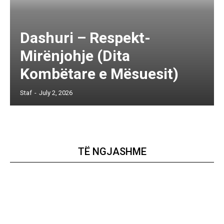
Dashuri – Respekt-
Mirënjohje (Dita
Kombëtare e Mësuesit)
Staf
-
July 2, 2026
TË NGJASHME