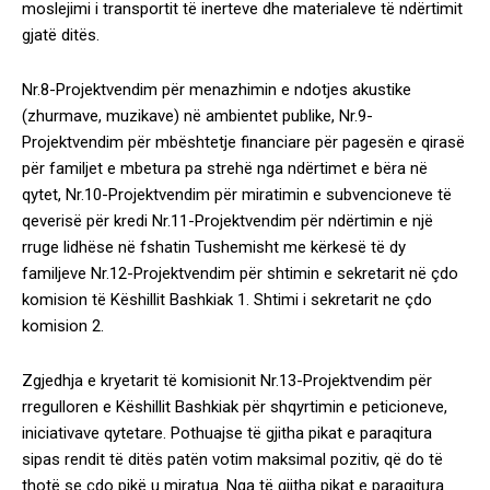
moslejimi i transportit të inerteve dhe materialeve të ndërtimit
gjatë ditës.
Nr.8-Projektvendim për menazhimin e ndotjes akustike
(zhurmave, muzikave) në ambientet publike, Nr.9-
Projektvendim për mbështetje financiare për pagesën e qirasë
për familjet e mbetura pa strehë nga ndërtimet e bëra në
qytet, Nr.10-Projektvendim për miratimin e subvencioneve të
qeverisë për kredi Nr.11-Projektvendim për ndërtimin e një
rruge lidhëse në fshatin Tushemisht me kërkesë të dy
familjeve Nr.12-Projektvendim për shtimin e sekretarit në çdo
komision të Këshillit Bashkiak 1. Shtimi i sekretarit ne çdo
komision 2.
Zgjedhja e kryetarit të komisionit Nr.13-Projektvendim për
rregulloren e Këshillit Bashkiak për shqyrtimin e peticioneve,
iniciativave qytetare. Pothuajse të gjitha pikat e paraqitura
sipas rendit të ditës patën votim maksimal pozitiv, që do të
thotë se çdo pikë u miratua. Nga të gjitha pikat e paraqitura