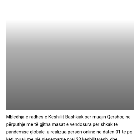
Mbledhja e radhës e Këshillit Bashkiak për muajin Qershor, në
përputhje me të gjitha masat e vendosura për shkak të
pandemisë globale, u realizua përsëri online në datën 01 të po
këti muaji me një pjesëmarrje prej 23 këshilltarësh, dhe