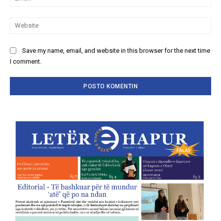
We
Save my name, email, and website in this browser for the next time
I comment.