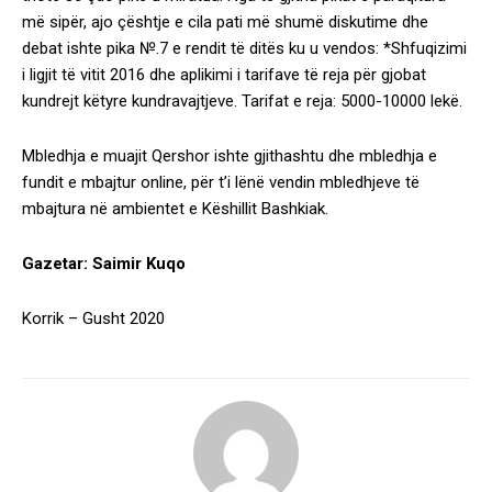
më sipër, ajo çështje e cila pati më shumë diskutime dhe
debat ishte pika №.7 e rendit të ditës ku u vendos: *Shfuqizimi
i ligjit të vitit 2016 dhe aplikimi i tarifave të reja për gjobat
kundrejt këtyre kundravajtjeve. Tarifat e reja: 5000-10000 lekë.
Mbledhja e muajit Qershor ishte gjithashtu dhe mbledhja e
fundit e mbajtur online, për t’i lënë vendin mbledhjeve të
mbajtura në ambientet e Këshillit Bashkiak.
Gazetar: Saimir Kuqo
Korrik – Gusht 2020