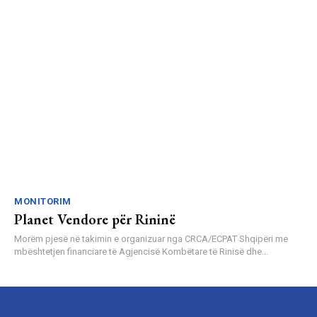
MONITORIM
Planet Vendore për Rininë
Morëm pjesë në takimin e organizuar nga CRCA/ECPAT Shqipëri me
mbështetjen financiare të Agjencisë Kombëtare të Rinisë dhe...