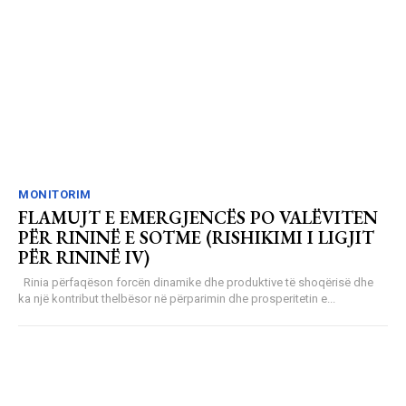
MONITORIM
FLAMUJT E EMERGJENCËS PO VALËVITEN
PËR RININË E SOTME (RISHIKIMI I LIGJIT
PËR RININË IV)
Rinia përfaqëson forcën dinamike dhe produktive të shoqërisë dhe
ka një kontribut thelbësor në përparimin dhe prosperitetin e...