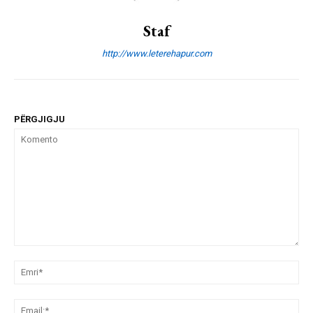
Staf
http://www.leterehapur.com
PËRGJIGJU
Komento
Emr
Ema