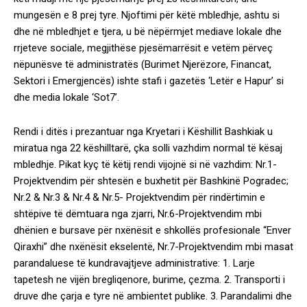
mungesën e 8 prej tyre. Njoftimi për këtë mbledhje, ashtu si
dhe në mbledhjet e tjera, u bë nëpërmjet mediave lokale dhe
rrjeteve sociale, megjithëse pjesëmarrësit e vetëm përveç
nëpunësve të administratës (Burimet Njerëzore, Financat,
Sektori i Emergjencës) ishte stafi i gazetës ‘Letër e Hapur’ si
dhe media lokale ‘Sot7’.
Rendi i ditës i prezantuar nga Kryetari i Këshillit Bashkiak u
miratua nga 22 këshilltarë, çka solli vazhdim normal të kësaj
mbledhje. Pikat kyç të këtij rendi vijojnë si në vazhdim: Nr.1-
Projektvendim për shtesën e buxhetit për Bashkinë Pogradec;
Nr.2 & Nr.3 & Nr.4 & Nr.5- Projektvendim për rindërtimin e
shtëpive të dëmtuara nga zjarri, Nr.6-Projektvendim mbi
dhënien e bursave për nxënësit e shkollës profesionale “Enver
Qiraxhi” dhe nxënësit ekselentë, Nr.7-Projektvendim mbi masat
parandaluese të kundravajtjeve administrative: 1. Larje
tapetesh ne vijën bregliqenore, burime, çezma. 2. Transporti i
druve dhe çarja e tyre në ambientet publike. 3. Parandalimi dhe