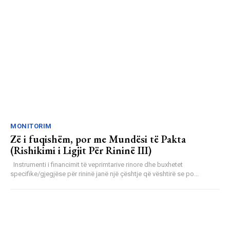
MONITORIM
Zë i fuqishëm, por me Mundësi të Pakta
(Rishikimi i Ligjit Për Rininë III)
Instrumenti i financimit të veprimtarive rinore dhe buxhetet
specifike/gjegjëse për rininë janë një çështje që vështirë se po...