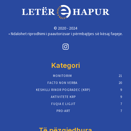
© 2020 - 2024
• Ndalohet riprodhimi i paautorizuar i përmbajtjes së kësaj faqeje.
Kategori
MONITORIM
21
FACTO NON VERBA
20
KESHILLI RINOR POGRADEC (KRP)
9
AKTIVITETE KRP
9
FUQIA E LIGJIT
7
PRO-ART
7
Të pëzgjedhura