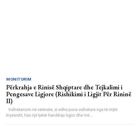
MONITORIM
Përkrahja e Rinisë Shqiptare dhe Tejkalimi i
Pengesave Ligjore (Rishikimi i Ligjit Për Rininë
II)
Vullnetarizmi në vetëvete, si edhe puna vullnetare nga të rinjtë
kryesisht, has një tjetër handikap ligjor dhe më...