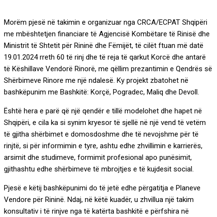
Morëm pjesë në takimin e organizuar nga CRCA/ECPAT Shqipëri
me mbështetjen financiare të Agjencisë Kombëtare të Rinisë dhe
Ministrit të Shtetit për Rininë dhe Fëmijët, të cilët ftuan më datë
19.01.2024 rreth 60 të rinj dhe të reja të qarkut Korcë dhe antarë
të Këshillave Vendorë Rinorë, me qëllim prezantimin e Qendrës së
Shërbimeve Rinore me një ndalesë. Ky projekt zbatohet në
bashkëpunim me Bashkitë: Korçë, Pogradec, Maliq dhe Devoll.
Është hera e parë që një qendër e tillë modelohet dhe hapet në
Shqipëri, e cila ka si synim kryesor të sjellë në një vend të vetëm
të gjitha shërbimet e domosdoshme dhe të nevojshme për të
rinjtë, si për informimin e tyre, ashtu edhe zhvillimin e karrierës,
arsimit dhe studimeve, formimit profesional apo punësimit,
gjithashtu edhe shërbimeve të mbrojtjes e të kujdesit social.
Pjesë e këtij bashkëpunimi do të jetë edhe përgatitja e Planeve
Vendore për Rininë. Ndaj, në këtë kuadër, u zhvillua një takim
konsultativ i të rinjve nga të katërta bashkitë e përfshira në