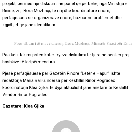
projekt, përmes një diskutimi në panel që përbëhej nga Ministrja e
Rinisë, znj. Bora Muzhaqi, të rinj dhe koordinatorë rinorë,
përfaqësues së organizmave rinore, bazuar në problemet dhe
zgjidhjet që janë identifikuar.
Foto-album i të rinjve dhe znj. Bora Muzhaqi, Ministër Shteti për Rini
Pas këtij takimi priten katër tryeza diskutimi të tjera në secilën prej
bashkive të lartpërmendura.
Pjesë përfaqësuese për Gazetën Rinore “Letër e Hapur” ishte
redaktorja Maria Balliu, ndërsa për Këshillin Rinor Pogradec
koordinatorja Klea Gjika, të dyja aktualisht janë anëtare të Këshillit
Vendor Rinor Pogradec.
Gazetare: Klea Gjika