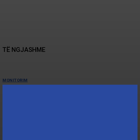
e Mësuesit)
Staf
-
July 2, 2026
TË NGJASHME
MONITORIM
FLAMUJT E EMERGJENCËS PO VALËVITEN
PËR RININË E SOTME (RISHIKIMI I LIGJIT
PËR RININË IV)
Rinia përfaqëson forcën dinamike dhe produktive të shoqërisë dhe ka një
kontribut thelbësor në përparimin dhe prosperitetin e...