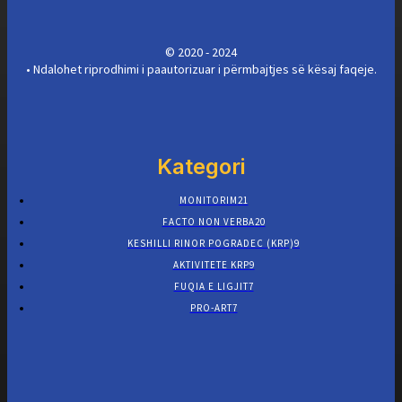
Rininë”) përcakton detyrat e ministrisë...
© 2020 - 2024
• Ndalohet riprodhimi i paautorizuar i përmbajtjes së kësaj faqeje.
Kategori
MONITORIM
21
FACTO NON VERBA
20
KESHILLI RINOR POGRADEC (KRP)
9
AKTIVITETE KRP
9
FUQIA E LIGJIT
7
PRO-ART
7
Të pëzgjedhura