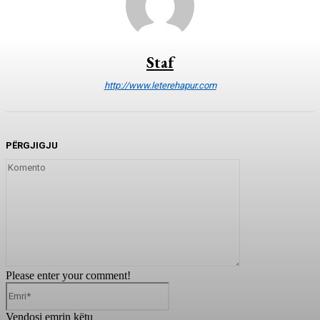
Staf
http://www.leterehapur.com
PËRGJIGJU
Komento
Please enter your comment!
Emri*
Vendosi emrin këtu