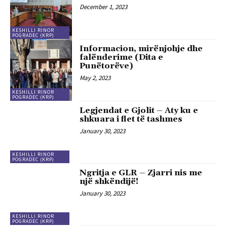
December 1, 2023
KESHILLI RINOR
POGRADEC (KRP)
Informacion, mirënjohje dhe
falënderime (Dita e
Punëtorëve)
May 2, 2023
KESHILLI RINOR
POGRADEC (KRP)
Legjendat e Gjolit – Aty ku e
shkuara i flet të tashmes
January 30, 2023
KESHILLI RINOR
POGRADEC (KRP)
Ngritja e GLR – Zjarri nis me
një shkëndijë!
January 30, 2023
KESHILLI RINOR
POGRADEC (KRP)