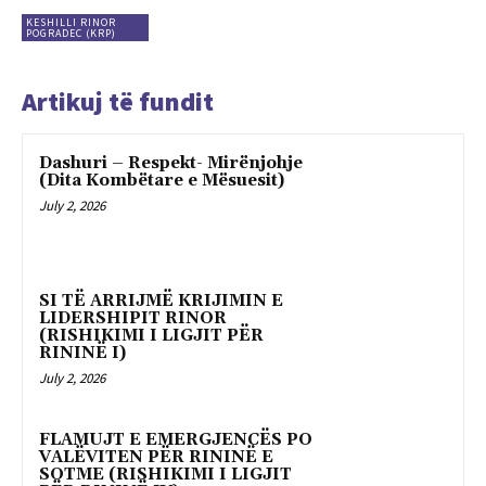
KESHILLI RINOR
POGRADEC (KRP)
Artikuj të fundit
Dashuri – Respekt- Mirënjohje
(Dita Kombëtare e Mësuesit)
July 2, 2026
SI TË ARRIJMË KRIJIMIN E
LIDERSHIPIT RINOR
(RISHIKIMI I LIGJIT PËR
RININË I)
July 2, 2026
FLAMUJT E EMERGJENCËS PO
VALËVITEN PËR RININË E
SOTME (RISHIKIMI I LIGJIT