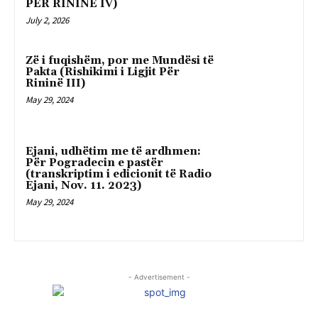
PËR RININË IV)
July 2, 2026
Zë i fuqishëm, por me Mundësi të
Pakta (Rishikimi i Ligjit Për
Rininë III)
May 29, 2024
Ejani, udhëtim me të ardhmen:
Për Pogradecin e pastër
(transkriptim i edicionit të Radio
Ejani, Nov. 11. 2023)
May 29, 2024
- Advertisement -