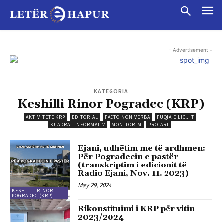
- Advertisement -
KATEGORIA
Keshilli Rinor Pogradec (KRP)
AKTIVITETE KRP
EDITORIAL
FACTO NON VERBA
FUQIA E LIGJIT
KUADRAT INFORMATIV
MONITORIM
PRO-ART
Ejani, udhëtim me të ardhmen:
Për Pogradecin e pastër
(transkriptim i edicionit të
Radio Ejani, Nov. 11. 2023)
May 29, 2024
KESHILLI RINOR
POGRADEC (KRP)
Rikonstituimi i KRP për vitin
2023/2024