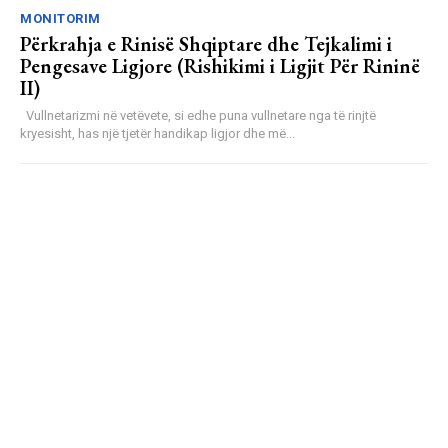
MONITORIM
Përkrahja e Rinisë Shqiptare dhe Tejkalimi i
Pengesave Ligjore (Rishikimi i Ligjit Për Rininë
II)
Vullnetarizmi në vetëvete, si edhe puna vullnetare nga të rinjtë
kryesisht, has një tjetër handikap ligjor dhe më...