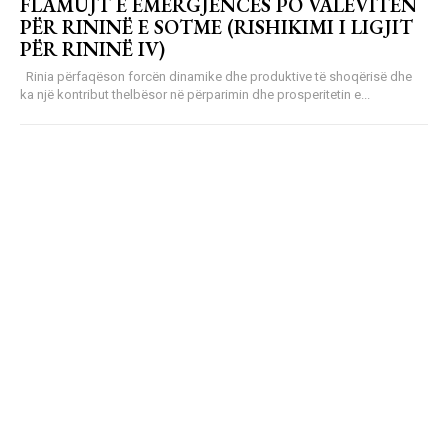
FLAMUJT E EMERGJENCËS PO VALËVITEN
PËR RININË E SOTME (RISHIKIMI I LIGJIT
PËR RININË IV)
Rinia përfaqëson forcën dinamike dhe produktive të shoqërisë dhe
ka një kontribut thelbësor në përparimin dhe prosperitetin e...