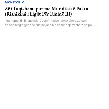
MONITORIM
Zë i fuqishëm, por me Mundësi të Pakta
(Rishikimi i Ligjit Për Rininë III)
Instrumenti i financimit të veprimtarive rinore dhe buxhetet
specifike/gjegjëse për rininë janë një çështje që vështirë se po...