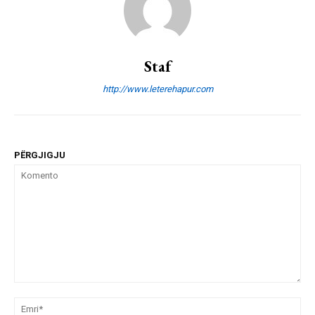
Staf
http://www.leterehapur.com
PËRGJIGJU
Komento
Emr