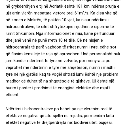
në grykderdhjen e tij në Adriatik është 181 km, ndërsa prurja e
ujit arrin vlerën mesatare vjetore prej 61m³/s. Ka disa vite që
në zonën e Mokrës, të paktën 10 vjet, ka nisur ndërtimi i
hidrocentraleve, të cilët shfrytëzojnë rrjedhën e sipërme të
lumit Shkumbin. Nga informacionet e mia, kanë përfunduar
dhe janë vënë në punë rreth 10 të tillë. Që në nisjen e
hidrocentralit të parë vazhdon të rritet numri i tyre, edhe sot
që flasim kemi leje të reja që aprovohen. Unë personalisht nuk
jam kundër ndërtimit të tyre në vetvete, por mënyra si po
veprohet me ndërtimin e tyre më shqetëson, numri i madh i
tyre në një gjatësi kaq të vogël shtrati lumi është një problem
madhor që duhet të na shqetësojë të gjithëve. Uji është një
burim i pastër i prodhimit të energjisë elektrike dhe mjaft
eficent.
Ndërtimi i hidrocentraleve po bëhet pa një vlerësim real të
efekteve negative që ato sjellin në mjedis, përmendim këtu
efektet negative të drejtpërdrejta në: biodiversitët, bujqësi,