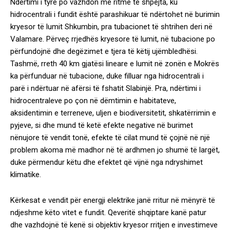
Ndërtimi i tyre po vazhdon me ritme të shpejta, ku
hidrocentrali i fundit është parashikuar të ndërtohet në burimin
kryesor të lumit Shkumbin, pra tubacionet të shtrihen deri në
Valamare. Përveç rrjedhës kryesore të lumit, në tubacione po
përfundojnë dhe degëzimet e tjera të këtij ujëmbledhësi.
Tashmë, rreth 40 km gjatësi lineare e lumit në zonën e Mokrës
ka përfunduar në tubacione, duke filluar nga hidrocentrali i
parë i ndërtuar në afërsi të fshatit Slabinjë. Pra, ndërtimi i
hidrocentraleve po çon në dëmtimin e habitateve,
aksidentimin e terreneve, uljen e biodiversitetit, shkatërrimin e
pyjeve, si dhe mund të ketë efekte negative në burimet
nënujore të vendit tonë, efekte të cilat mund të çojnë në një
problem akoma më madhor në të ardhmen jo shumë të largët,
duke përmendur këtu dhe efektet që vijnë nga ndryshimet
klimatike.
Kërkesat e vendit për energji elektrike janë rritur në mënyrë të
ndjeshme këto vitet e fundit. Qeveritë shqiptare kanë patur
dhe vazhdojnë të kenë si objektiv kryesor rritjen e investimeve