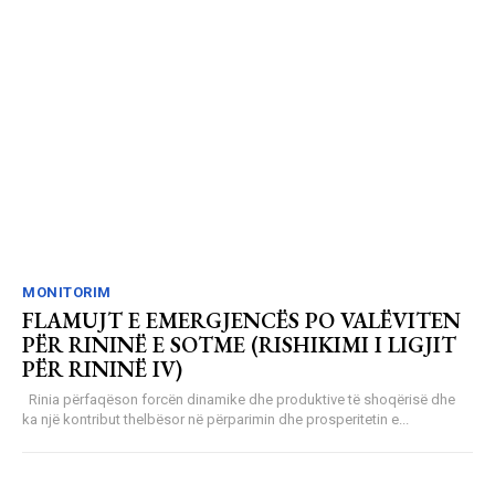
MONITORIM
FLAMUJT E EMERGJENCËS PO VALËVITEN
PËR RININË E SOTME (RISHIKIMI I LIGJIT
PËR RININË IV)
Rinia përfaqëson forcën dinamike dhe produktive të shoqërisë dhe
ka një kontribut thelbësor në përparimin dhe prosperitetin e...