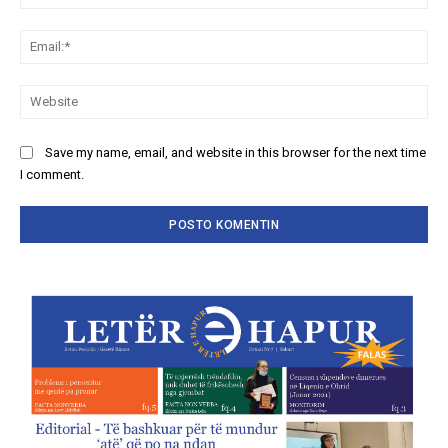
Ema
We
Save my name, email, and website in this browser for the next time
I comment.