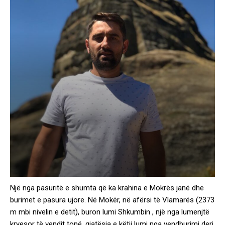
Një nga pasuritë e shumta që ka krahina e Mokrës janë dhe
burimet e pasura ujore. Në Mokër, në afërsi të Vlamarës (2373
m mbi nivelin e detit), buron lumi Shkumbin , një nga lumenjtë
kryesor të vendit tonë, gjatësia e këtij lumi nga vendburimi deri