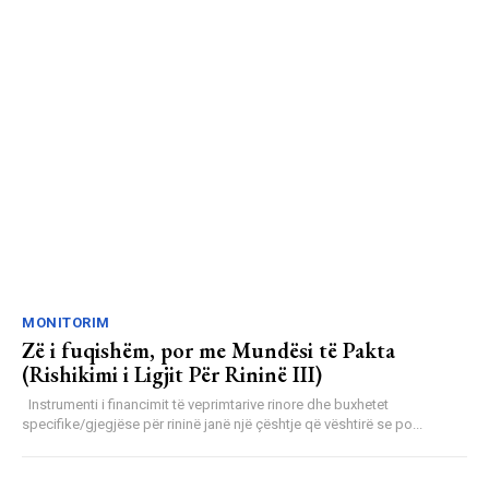
MONITORIM
Zë i fuqishëm, por me Mundësi të Pakta
(Rishikimi i Ligjit Për Rininë III)
Instrumenti i financimit të veprimtarive rinore dhe buxhetet
specifike/gjegjëse për rininë janë një çështje që vështirë se po...