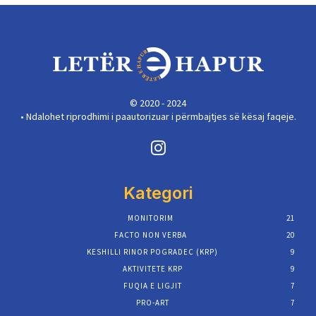
© 2020 - 2024
• Ndalohet riprodhimi i paautorizuar i përmbajtjes së kësaj faqeje.
Kategori
MONITORIM
21
FACTO NON VERBA
20
KESHILLI RINOR POGRADEC (KRP)
9
AKTIVITETE KRP
9
FUQIA E LIGJIT
7
PRO-ART
7