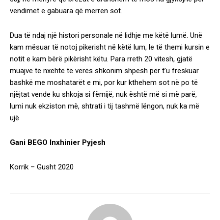
vendimet e gabuara që merren sot.
Dua të ndaj një histori personale në lidhje me këtë lumë. Unë
kam mësuar të notoj pikerisht në këtë lum, le të themi kursin e
notit e kam bërë pikërisht këtu. Para rreth 20 vitesh, gjatë
muajve të nxehtë të verës shkonim shpesh për t’u freskuar
bashkë me moshatarët e mi, por kur kthehem sot në po të
njëjtat vende ku shkoja si fëmijë, nuk është më si më parë,
lumi nuk ekziston më, shtrati i tij tashmë lëngon, nuk ka më
ujë
Gani BEGO Inxhinier Pyjesh
Korrik – Gusht 2020