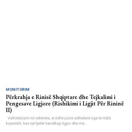
MONITORIM
Përkrahja e Rinisë Shqiptare dhe Tejkalimi i
Pengesave Ligjore (Rishikimi i Ligjit Për Rininë
II)
Vullnetarizmi në vetëvete, si edhe puna vullnetare nga të rinjtë
kryesisht, has një tjetër handikap ligjor dhe më...