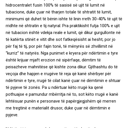
hidrocentralet fusin 100% të sasisë së ujit të lumit në
tubacione, duke çuar në tharjen totale të shtratit të lumit,
minimumi që duhet të bënin ishte të linin rreth 30-40% të ujit të
rridhte në shtratin e tij natyral. Pra praktikisht futja 100% e ujit
në tubacion është vdekja reale e lumit, që dikur gurgullonte në
të katërta stinët e vitit dhe sot fatkeqësisht ai hesht, por jo
për faj të tij, por për fajin tonë, të mënyrës së zhvillimit në
“kurriz” të natyrës. Nga punimet e kryera për ndërtimin e tyre
është krijuar mjaft erozion në sipërfaqe, dëmtim të
peisazheve mahnitëse që kishte zona dikur. Gjithashtu do të
veçoja dhe hapjen e rrugëve të reja që kanë shërbyer për
ndërtimin e tyre, rrugë të cilat kanë çuar në dëmtimin e shtuar
të pyjeve të zonës. Pa u ndërtuar këto rrugë ka qenë
pothuajse e pamundur mbërritja në to, sot këto rrugë e kanë
lehtësuar punën e personave të papërgjegjshëm që merren
me tregtinë e materialit drusor, duke çuar në dëmtimin e
pyjeve.