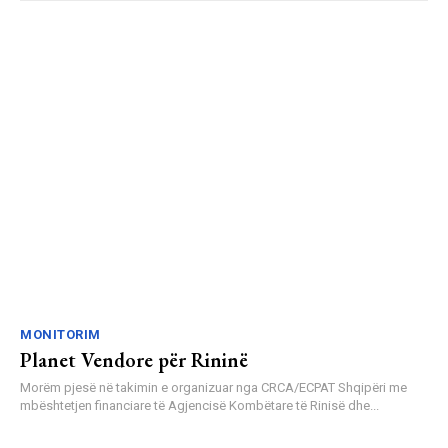
MONITORIM
Planet Vendore për Rininë
Morëm pjesë në takimin e organizuar nga CRCA/ECPAT Shqipëri me
mbështetjen financiare të Agjencisë Kombëtare të Rinisë dhe...