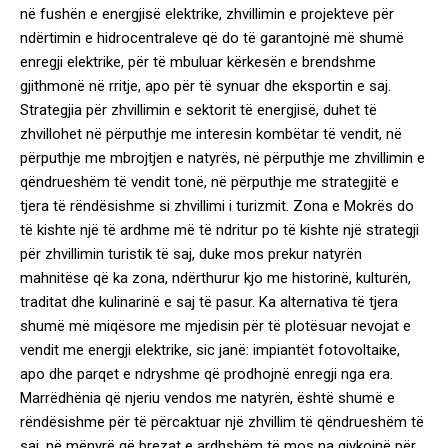
në fushën e energjisë elektrike, zhvillimin e projekteve për
ndërtimin e hidrocentraleve që do të garantojnë më shumë
enregji elektrike, për të mbuluar kërkesën e brendshme
gjithmonë në rritje, apo për të synuar dhe eksportin e saj.
Strategjia për zhvillimin e sektorit të energjisë, duhet të
zhvillohet në përputhje me interesin kombëtar të vendit, në
përputhje me mbrojtjen e natyrës, në përputhje me zhvillimin e
qëndrueshëm të vendit tonë, në përputhje me strategjitë e
tjera të rëndësishme si zhvillimi i turizmit. Zona e Mokrës do
të kishte një të ardhme më të ndritur po të kishte një strategji
për zhvillimin turistik të saj, duke mos prekur natyrën
mahnitëse që ka zona, ndërthurur kjo me historinë, kulturën,
traditat dhe kulinarinë e saj të pasur. Ka alternativa të tjera
shumë më miqësore me mjedisin për të plotësuar nevojat e
vendit me energji elektrike, sic janë: impiantët fotovoltaike,
apo dhe parqet e ndryshme që prodhojnë enregji nga era.
Marrëdhënia që njeriu vendos me natyrën, është shumë e
rëndësishme për të përcaktuar një zhvillim të qëndrueshëm të
saj, në mënyrë që brezat e ardhshëm të mos na gjykojnë për