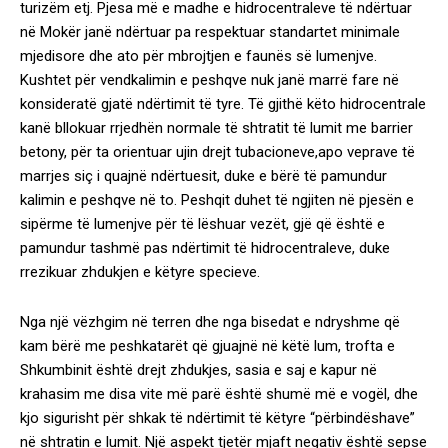
turizëm etj. Pjesa më e madhe e hidrocentraleve të ndërtuar
në Mokër janë ndërtuar pa respektuar standartet minimale
mjedisore dhe ato për mbrojtjen e faunës së lumenjve.
Kushtet për vendkalimin e peshqve nuk janë marrë fare në
konsideratë gjatë ndërtimit të tyre. Të gjithë këto hidrocentrale
kanë bllokuar rrjedhën normale të shtratit të lumit me barrier
betony, për ta orientuar ujin drejt tubacioneve,apo veprave të
marrjes siç i quajnë ndërtuesit, duke e bërë të pamundur
kalimin e peshqve në to. Peshqit duhet të ngjiten në pjesën e
sipërme të lumenjve për të lëshuar vezët, gjë që është e
pamundur tashmë pas ndërtimit të hidrocentraleve, duke
rrezikuar zhdukjen e këtyre specieve.
Nga një vëzhgim në terren dhe nga bisedat e ndryshme që
kam bërë me peshkatarët që gjuajnë në këtë lum, trofta e
Shkumbinit është drejt zhdukjes, sasia e saj e kapur në
krahasim me disa vite më parë është shumë më e vogël, dhe
kjo sigurisht për shkak të ndërtimit të këtyre “përbindëshave”
në shtratin e lumit. Një aspekt tjetër mjaft negativ është sepse