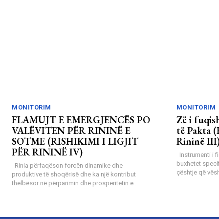
MONITORIM
MONITORIM
FLAMUJT E EMERGJENCËS PO
Zë i fuqi
VALËVITEN PËR RININË E
të Pakta (
SOTME (RISHIKIMI I LIGJIT
Rininë III
PËR RININË IV)
Instrumenti i f
buxhetet specif
Rinia përfaqëson forcën dinamike dhe
çështje që vësht
produktive të shoqërisë dhe ka një kontribut
thelbësor në përparimin dhe prosperitetin e...