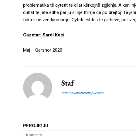
problematika të qytetit të cilat kërkojnë zgjidhje. A keni n
duhet të jetë edhe për ju si një thirrje që po drejtoj: Të 
faktor në vendimmarrje. Qyteti është i të gjithëve, por veça
Gazetar: Sardi Koçi
Maj – Qershor 2020
Staf
http://www.leterehapur.com
PËRGJIGJU