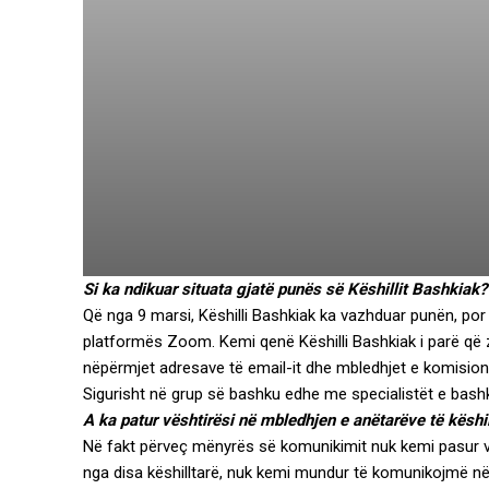
Si ka ndikuar situata gjatë punës së Këshillit Bashkiak?
Që nga 9 marsi, Këshilli Bashkiak ka vazhduar punën, por
platformës Zoom. Kemi qenë Këshilli Bashkiak i parë që z
nëpërmjet adresave të email-it dhe mbledhjet e komisionit u
Sigurisht në grup së bashku edhe me specialistët e bashk
A ka patur vështirësi në mbledhjen e anëtarëve të këshi
Në fakt përveç mënyrës së komunikimit nuk kemi pasur vësh
nga disa këshilltarë, nuk kemi mundur të komunikojmë n