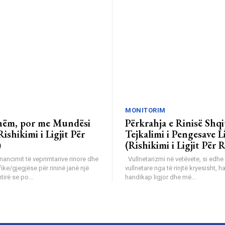
MONITORIM
shëm, por me Mundësi
Përkrahja e Rinisë Shq
Rishikimi i Ligjit Për
Tejkalimi i Pengesave L
)
(Rishikimi i Ligjit Për R
inancimit të veprimtarive rinore dhe
Vullnetarizmi në vetëvete, si edhe puna
ike/gjegjëse për rininë janë një
vullnetare nga të rinjtë kryesisht, ha
irë se po...
handikap ligjor dhe më...