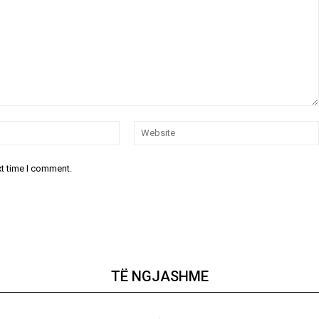
Email:*
xt time I comment.
TË NGJASHME