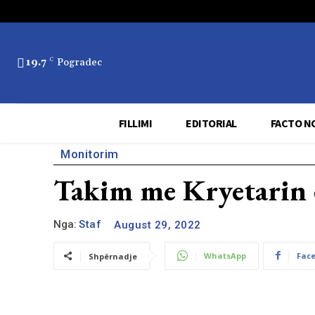
19.7
C
Pogradec
FILLIMI
EDITORIAL
FACTO N
Monitorim
Takim me Kryetarin e
Nga:
Staf
August 29, 2022
WhatsApp
Fac
Shpërnadje