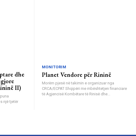
MONITORIM
iptare dhe
Planet Vendore për Rininë
igjore
Morëm pjesë në takimin e organizuar nga
ininë II)
CRCA/ECPAT Shqipëri me mbështetjen financiare
të Agjencisë Kombëtare të Rinisë dhe...
s një tjetër