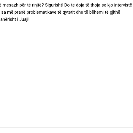
jë mesazh për të rinjtë? Sigurisht! Do të doja të thoja se kjo intervistë
jeni sa më pranë problematikave të qytetit dhe të bëhemi të gjithë
nërisht i Juaji!