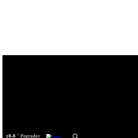
Sign in
Welcome! Log into your account
your username
your password
Forgot your password? Get help
Password recovery
Recover your password
your email
A password will be e-mailed to you.
18.8
C
Pogradec