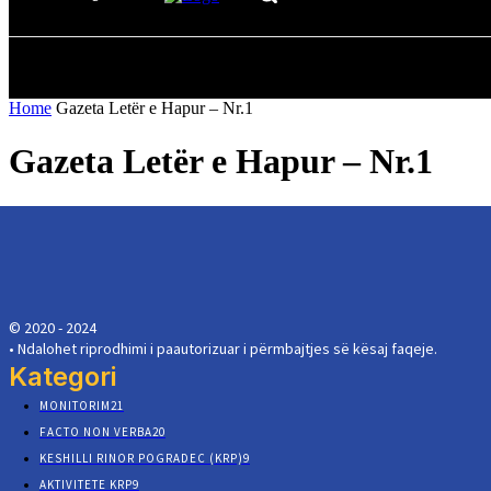
FILLIMI
EDITORIAL
FACTO
Home
Gazeta Letër e Hapur – Nr.1
Gazeta Letër e Hapur – Nr.1
© 2020 - 2024
• Ndalohet riprodhimi i paautorizuar i përmbajtjes së kësaj faqeje.
Kategori
MONITORIM
21
FACTO NON VERBA
20
KESHILLI RINOR POGRADEC (KRP)
9
AKTIVITETE KRP
9