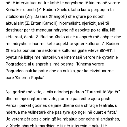
në të intervistuar në tre kohë të ndryshme të kinemasë verore:
Koha kur u prish (Z. Budion Xhelo), koha kur u përpoqën ta
vitalizonin (Znj. Dasara Xhangolli) dhe çfarë po ndodh
aktualisht (Z. Eritan Kamolli). Normalisht, njerëzit janë të
destinuar për të menduar ndryshe në aspekte po të tilla. Në
këtë rast, është Z. Budion Xhelo ai që u shpreh më ashpër dhe
më ndryshe lidhur me këtë aspekt të vjetër kulturor. Z. Budion
Xhelo ka punuar në sektorin e kulturës gjatë viteve 88’-91’. I
pyetur në lidhje me historikun e kinemasë verore në qytetin e
Pogradecit, ai u shpreh si më poshtë: “Kinema verore
Pogradeci nuk ka patur dhe as nuk ka, por ka ekzistuar më
parë ‘Kinema Pojska’.
Një godinë më vete, e cila ndodhej përkrah “Turizmit të Vjetër”
dhe me një drejtori më vete, por më pas edhe ajo u prish.
Përsa i përket godinës që janë dhënë disa shfaqje teatrale, u
ndërtua me vullnetarë dhe pas tyre ajo ngeli në duart e fatit.”
Jo vetëm për pozicionin që ka mbajtur, por edhe si artdashës,
z. Xhelo shpreh keqardhjen e tij për interesin e pakët të