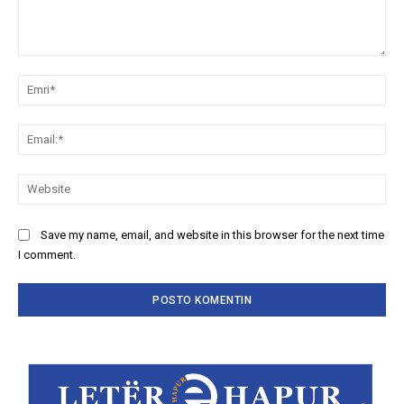
Komento
Emr
Ema
We
Save my name, email, and website in this browser for the next time
I comment.