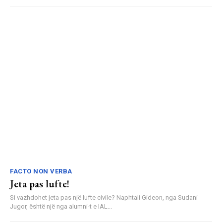
FACTO NON VERBA
Jeta pas lufte!
Si vazhdohet jeta pas një lufte civile? Naphtali Gideon, nga Sudani
Jugor, është një nga alumni-t e IAL...