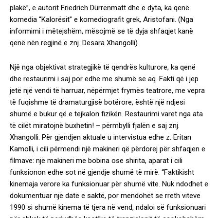
plakë”, e autorit Friedrich Dürrenmatt dhe e dyta, ka qenë
komedia “Kalorësit” e komediografit grek, Aristofani. (Nga
informimi i mëtejshëm, mësojmë se të dyja shfaqjet kanë
qenë nën regjinë e znj. Desara Xhangolli).
Një nga objektivat strategjikë të qendrës kulturore, ka qenë
dhe restaurimi i saj por edhe me shumë se aq. Fakti që i jep
jetë një vendi të harruar, nëpërmjet frymës teatrore, me vepra
të fuqishme të dramaturgjisë botërore, është një ndjesi
shumë e bukur që e tejkalon fizikën. Restaurimi varet nga ata
të cilët miratojnë buxhetin! – përmbylli fjalën e saj znj.
Xhangolli. Për gjendjen aktuale u intervistua edhe z. Eritan
Kamolli, i cili përmendi një makineri që përdorej për shfaqjen e
filmave: një makineri me bobina ose shirita, aparat i cili
funksionon edhe sot në gjendje shumë të mirë. “Faktikisht
kinemaja verore ka funksionuar për shumë vite. Nuk ndodhet e
dokumentuar një datë e saktë, por mendohet se rreth viteve
1990 si shumë kinema të tjera në vend, ndaloi së funksionuari