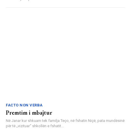
FACTO NON VERBA
Premtim i mbajtur
Në Janar kur shkuam tek familja Teço, në fshatin Niçë, pata mundësinë
për të „vizituar“ shkollën e fshatit...