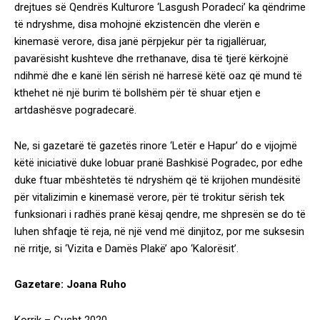
drejtues së Qendrës Kulturore ‘Lasgush Poradeci’ ka qëndrime
të ndryshme, disa mohojnë ekzistencën dhe vlerën e
kinemasë verore, disa janë përpjekur për ta rigjallëruar,
pavarësisht kushteve dhe rrethanave, disa të tjerë kërkojnë
ndihmë dhe e kanë lën sërish në harresë këtë oaz që mund të
kthehet në një burim të bollshëm për të shuar etjen e
artdashësve pogradecarë.
Ne, si gazetarë të gazetës rinore ‘Letër e Hapur’ do e vijojmë
këtë iniciativë duke lobuar pranë Bashkisë Pogradec, por edhe
duke ftuar mbështetës të ndryshëm që të krijohen mundësitë
për vitalizimin e kinemasë verore, për të trokitur sërish tek
funksionari i radhës pranë kësaj qendre, me shpresën se do të
luhen shfaqje të reja, në një vend më dinjitoz, por me suksesin
në rritje, si ‘Vizita e Damës Plakë’ apo ‘Kalorësit’.
Gazetare: Joana Ruho