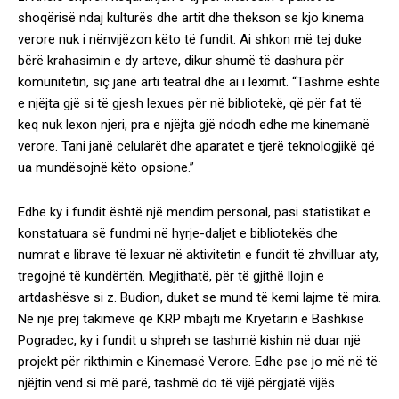
shoqërisë ndaj kulturës dhe artit dhe thekson se kjo kinema
verore nuk i nënvijëzon këto të fundit. Ai shkon më tej duke
bërë krahasimin e dy arteve, dikur shumë të dashura për
komunitetin, siç janë arti teatral dhe ai i leximit. “Tashmë është
e njëjta gjë si të gjesh lexues për në bibliotekë, që për fat të
keq nuk lexon njeri, pra e njëjta gjë ndodh edhe me kinemanë
verore. Tani janë celularët dhe aparatet e tjerë teknologjikë që
ua mundësojnë këto opsione.”
Edhe ky i fundit është një mendim personal, pasi statistikat e
konstatuara së fundmi në hyrje-daljet e bibliotekës dhe
numrat e librave të lexuar në aktivitetin e fundit të zhvilluar aty,
tregojnë të kundërtën. Megjithatë, për të gjithë llojin e
artdashësve si z. Budion, duket se mund të kemi lajme të mira.
Në një prej takimeve që KRP mbajti me Kryetarin e Bashkisë
Pogradec, ky i fundit u shpreh se tashmë kishin në duar një
projekt për rikthimin e Kinemasë Verore. Edhe pse jo më në të
njëjtin vend si më parë, tashmë do të vijë përgjatë vijës