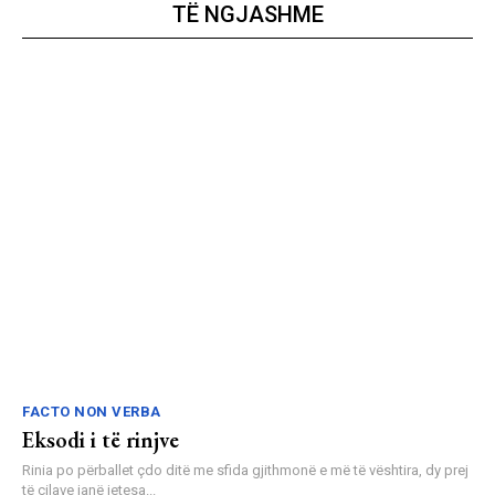
TË NGJASHME
FACTO NON VERBA
Eksodi i të rinjve
Rinia po përballet çdo ditë me sfida gjithmonë e më të vështira, dy prej
të cilave janë jetesa...