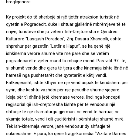
bregliqenore.
Ky projekt do të shërbejë si një tjetër atraksion turistik në
qytetin e Pogradecit, duke i shtuar gjallërinë mbrëmjeve të të
rinjve, turistëve dhe jo vetëm. Ish-Drejtoresha e Qendrës
Kulturore “Lasgush Poradeci”, Znj. Dasara Xhangolli, është
shprehur për gazetën “Letër e Hapur”, se ka qenë një
ishkinema verore shumë vite më parë dhe se vetëm
pogradecarët e vjetër mund ta mbajnë mend. Pas vitit 97- të,
si shumë vende dhe gjëra të tjera edhe kinemaja ishte lënë në
harresë nga pushtetarët dhe qytetarët e këtij vendi.
Fatkeqësisht, ishte kthyer në një vend aspak të këndshëm për
syrin, dhe kështu vazhdoi për një periudhë shumë vjeçare.
Ideja për t’i dhënë jetë kinemasë verore, lindi nga koncepti
regjisorial që ish-drejtoresha kishte për të vendosur një
shfaqje të një dramaturgu gjerman, në vend të harruar, në
skamje totale, vend i cili çuditërisht i përshtatej shumë mirë.
Tek ish-kinemaja verore, janë vendosur dy shfaqje të
suksesshme. E para, ka qenë tragji-komedia “Vizita e Damës