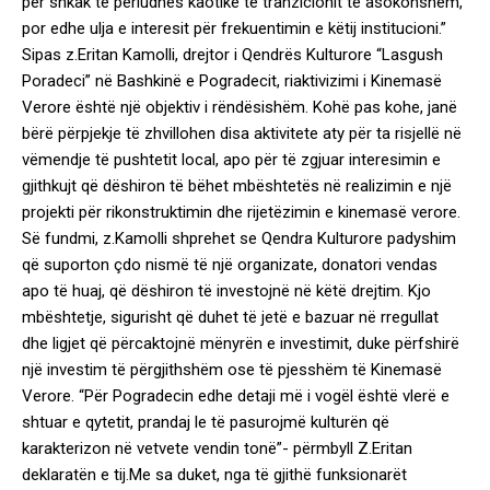
për shkak të periudhës kaotike të tranzicionit të asokohshëm,
por edhe ulja e interesit për frekuentimin e këtij institucioni.”
Sipas z.Eritan Kamolli, drejtor i Qendrës Kulturore “Lasgush
Poradeci” në Bashkinë e Pogradecit, riaktivizimi i Kinemasë
Verore është një objektiv i rëndësishëm. Kohë pas kohe, janë
bërë përpjekje të zhvillohen disa aktivitete aty për ta risjellë në
vëmendje të pushtetit local, apo për të zgjuar interesimin e
gjithkujt që dëshiron të bëhet mbështetës në realizimin e një
projekti për rikonstruktimin dhe rijetëzimin e kinemasë verore.
Së fundmi, z.Kamolli shprehet se Qendra Kulturore padyshim
që suporton çdo nismë të një organizate, donatori vendas
apo të huaj, që dëshiron të investojnë në këtë drejtim. Kjo
mbështetje, sigurisht që duhet të jetë e bazuar në rregullat
dhe ligjet që përcaktojnë mënyrën e investimit, duke përfshirë
një investim të përgjithshëm ose të pjesshëm të Kinemasë
Verore. “Për Pogradecin edhe detaji më i vogël është vlerë e
shtuar e qytetit, prandaj le të pasurojmë kulturën që
karakterizon në vetvete vendin tonë”- përmbyll Z.Eritan
deklaratën e tij.Me sa duket, nga të gjithë funksionarët