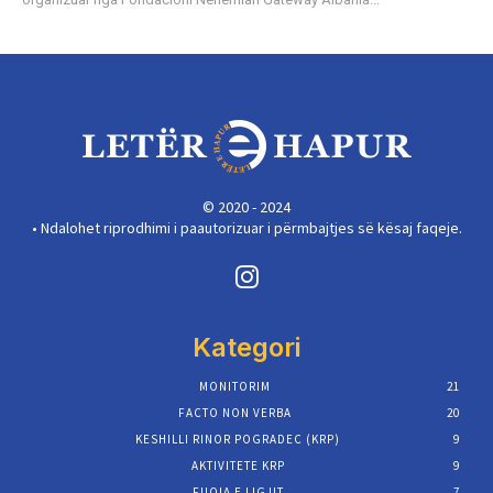
© 2020 - 2024
• Ndalohet riprodhimi i paautorizuar i përmbajtjes së kësaj faqeje.
Kategori
MONITORIM
21
FACTO NON VERBA
20
KESHILLI RINOR POGRADEC (KRP)
9
AKTIVITETE KRP
9
FUQIA E LIGJIT
7