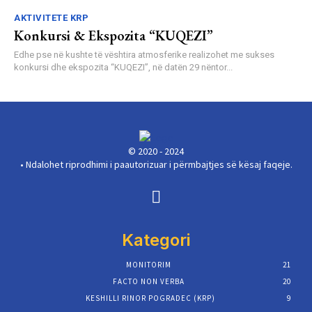
AKTIVITETE KRP
Konkursi & Ekspozita “KUQEZI”
Edhe pse në kushte të vështira atmosferike realizohet me sukses
konkursi dhe ekspozita “KUQEZI”, në datën 29 nëntor...
© 2020 - 2024
• Ndalohet riprodhimi i paautorizuar i përmbajtjes së kësaj faqeje.
Kategori
MONITORIM
21
FACTO NON VERBA
20
KESHILLI RINOR POGRADEC (KRP)
9