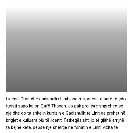
Liqeni i Ohrit dhe gadishulli i Linit janë mikpritësit e parë të çdo
turisti sapo kalon Qafë Thanën. Jo pak prej tyre shprehen se
një ditë do ta shkelin kurrizin e Gadishullit të Linit që prehet në
brigjet e kulluara blu të liqenit. Fatkeqësisht, jo të gjithë arrijnë
ta bëjnë këtë, sepse një shëtitje në fshatin e Linit, vizita te