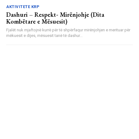
AKTIVITETE KRP
Dashuri – Respekt- Mirënjohje (Dita
Kombëtare e Mësuesit)
Fjalët nuk mjaftojnë kurrë për të shpërfaqur mirënjohjen e merituar për
mëkuesit e dijes, mësuesit tanë të dashur...