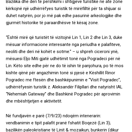
Bazilika dhe deri te përshkimi i shtigjeve turistike në atë zonë
kërkojnë një udhërrëfyes turistik të mirëfilltë për ta shijuar si
duhet natyrën, por jo më pak edhe pasurinë arkeologjike dhe
gjurmët historike të paraardhësve të kësaj zone.
“Është mirë që turistët të vizitojnë Lin 1, Lin 2 dhe Lin 3, duke
mësuar informacione interesante nga periudha e palafiteve,
neoliti dhe deri në kohët e sotme.” – u shpreh ciceroni ynë,
mësuesi Eljo Miti gjatë udhëtimit tonë nga Pogradeci për në
Lin. Këto site edhe për ne do të ishin të panjohura, po të mos
kishte qënë për angazhimin tonë si pjesë e Këshillit Rinor
Pogradec me ftesën dhe bashkëpunimin e “Visit Pogradec”,
udhërrëfyesin turistik z. Aleksandër Filipllari dhe natyrisht IAL
“Nehemiah Gateway” dhe Bashkinë Pogradec për aprovimin
dhe mbështjetjen e aktivitetit.
Në fundjavën e parë (7/9/23) ndoqëm intenerarin:
vendbanimin e tipit palafit pranë fshatit Boqezë (Lin 3);
bazilikën paleokristiane të Linit & mozaikun; bunkerin (dikur