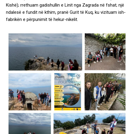
Kishë); rrethuam gadishullin e Linit nga Zagrada në fshat; një
ndalesë e fundit në kthim, pranë Gurit të Kuq, ku vizituam ish-
fabrikën e përpunimit të hekur-nikelit.