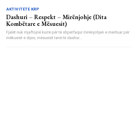
AKTIVITETE KRP
Dashuri – Respekt – Mirënjohje (Dita
Kombëtare e Mësuesit)
Fjalët nuk mjaftojnë kurrë për të shpërfaqur mirënjohjen e merituar për
mëkuesit e dijes, mësuesit tanë të dashur...