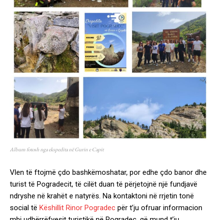
Album fotosh nga ekspedita në Gurin e Capit
Vlen të ftojmë çdo bashkëmoshatar, por edhe çdo banor dhe
turist të Pogradecit, të cilët duan të përjetojnë një fundjavë
ndryshe në krahët e natyrës. Na kontaktoni në rrjetin tonë
social të
Këshillit Rinor Pogradec
për t’ju ofruar informacion
mbi udhërrëfyesit turistikë në Pogradec, që mund t’ju