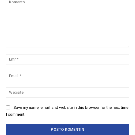
Komento
Emr
Ema
We
Save my name, email, and website in this browser for the next time
I comment.