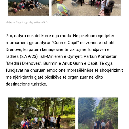
Album fotosh nga ekspedita në Lin
Por, natyra nuk del kurrë nga moda. Ne piketuam një tjetër
momument gjeonatyror “Gurin e Capit” në zonën e fshatit
Drenovë, ku patëm kënaqësinë të vizitojmë fundjavën e
radhës (27/9/23): ish-Minierën e Qymyrit; Parkun Kombëtar
“Bredhi i Drenovës”; Burimin e Ariut; Gurin e Capit. Të dyja
fundjavat na dhuruan emocione mbresëlënëse të shoqërizimit
me njëri-tjetrin gjatë piknikëve të organizuar në këto
destinacione turistike.