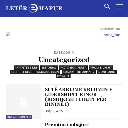
- Advertisement -
KATEGORIA
Uncategorized
AKTIVITETE KRP
EDITORIAL
FACTO NON VERBA
FUQIA E LIGJIT
KESHILLI RINOR POGRADEC (KRP)
KUADRAT INFORMATIV
MONITORIM
PRO-ART
SI TË ARRIJMË KRIJIMIN E
LIDERSHIPIT RINOR
(RISHIKIMI I LIGJIT PËR
RININË I)
July 2, 2026
UNCATEGORIZED
Premtim i mbajtur