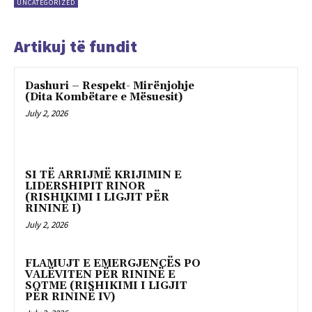
UNCATEGORIZED
Artikuj të fundit
Dashuri – Respekt- Mirënjohje
(Dita Kombëtare e Mësuesit)
July 2, 2026
SI TË ARRIJMË KRIJIMIN E
LIDERSHIPIT RINOR
(RISHIKIMI I LIGJIT PËR
RININË I)
July 2, 2026
FLAMUJT E EMERGJENCËS PO
VALËVITEN PËR RININË E
SOTME (RISHIKIMI I LIGJIT
PËR RININË IV)