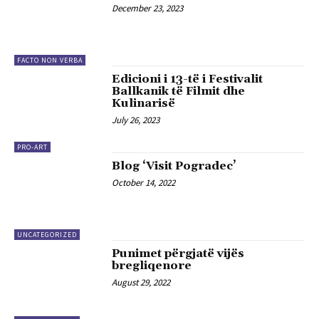
December 23, 2023
FACTO NON VERBA
Edicioni i 13-të i Festivalit
Ballkanik të Filmit dhe
Kulinarisë
July 26, 2023
PRO-ART
Blog ‘Visit Pogradec’
October 14, 2022
UNCATEGORIZED
Punimet përgjatë vijës
bregliqenore
August 29, 2022