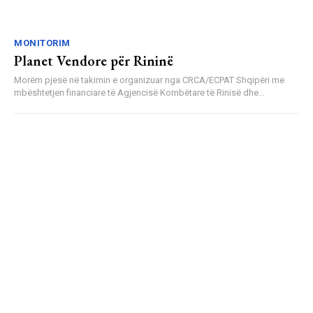
MONITORIM
Planet Vendore për Rininë
Morëm pjesë në takimin e organizuar nga CRCA/ECPAT Shqipëri me
mbështetjen financiare të Agjencisë Kombëtare të Rinisë dhe...