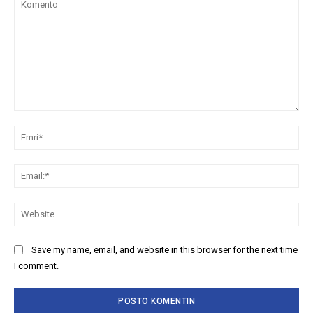
Komento
Emr
Ema
We
Save my name, email, and website in this browser for the next time
I comment.