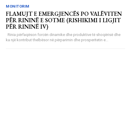
MONITORIM
FLAMUJT E EMERGJENCËS PO VALËVITEN
PËR RININË E SOTME (RISHIKIMI I LIGJIT
PËR RININË IV)
Rinia përfaqëson forcën dinamike dhe produktive të shoqërisë dhe
ka një kontribut thelbësor në përparimin dhe prosperitetin e...