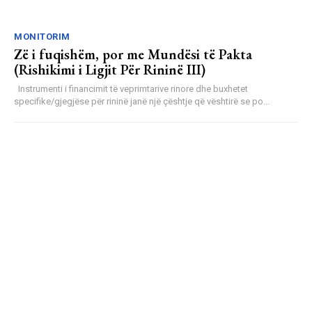
MONITORIM
Zë i fuqishëm, por me Mundësi të Pakta
(Rishikimi i Ligjit Për Rininë III)
Instrumenti i financimit të veprimtarive rinore dhe buxhetet
specifike/gjegjëse për rininë janë një çështje që vështirë se po...