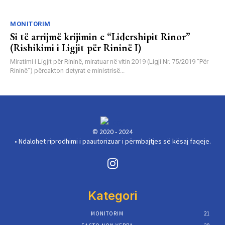
MONITORIM
Si të arrijmë krijimin e “Lidershipit Rinor”
(Rishikimi i Ligjit për Rininë I)
Miratimi i Ligjit për Rininë, miratuar në vitin 2019 (Ligji Nr. 75/2019 “Për
Rininë”) përcakton detyrat e ministrisë...
© 2020 - 2024
• Ndalohet riprodhimi i paautorizuar i përmbajtjes së kësaj faqeje.
Kategori
MONITORIM
21