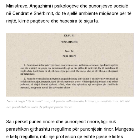
Ministrave. Angazhimi i psikologëve dhe punonjësve socialë
në Qendrat e Shërbimit, do të sjellë ambiente miqësore për të
rinjtë, klimë paqësore dhe hapësira të sigurta.
Neni 14 i ligjit “Për Rininë” nuk prek punën vullnetare dhe kriteret e punonjësit rinor. Në këtë
nen parashikohen vetëm dy pika për punën rinore
Sa i përket punës rinore dhe punonjësit rinorë, ligji nuk
parashikon gjithashtu rregullime për punonjësin rinor. Mungesa
e këtij rregullimi, mbi një profesion që është pjesë e listës