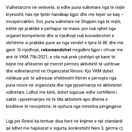
Vullnetarizmi në vetëvete, si edhe puna vullnetare nga të rinjtë
kryesisht, has një tjetër handikap ligjor dhe më tepër se kaq –
mospërcaktim. Sot, puna vullnetare në Shqipëri nga të rinjtë,
është një praktikë e përhapur në masë, por nuk njihet nga
organet kompetente dhe si rrjedhojë nuk konsiderohet e
vlefshme si praktikë pune as nga vendet e tjera të BE dhe më
gjerë. Si rrjedhojë,
rekomandohet
rregullimi ligjor i ofruar me
anë të VKM 756/2021, e cila nuk prek çështjet që kanë të
bëjnë me aftësimin që merret përmes aktivitetit të ushtruar
dhe vullnetarizmit në Organizatat Rinore. Kjo VKM duhet
rishikuar për të adresuar efektivisht fitimin e përvojës nga
puna rinore në organizata dhe nga pjesëmarrja në aktivitetet
vullnetare. Lidhur me këtë, duhet siguruar edhe certifikimi i
saktë i pjesëmarrjes në të tilla aktivitete apo dhënia e
krediteve të nevojshme, të njohura nga ministria përgjegjëse.
Ligji për Rininë ka tentuar disa herë në krijimin e një standardi
që lidhet me hapësirat e sigurta, konkretisht Neni 3, gërma c)