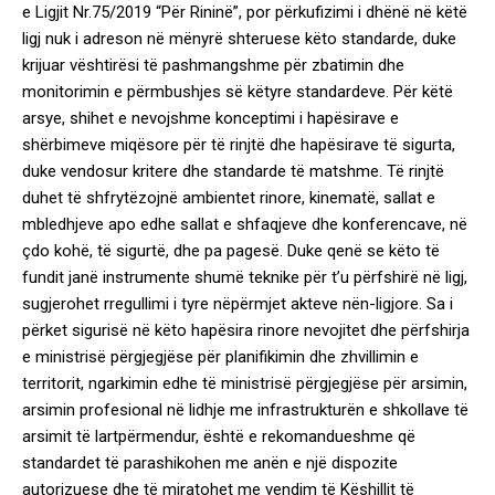
e Ligjit Nr.75/2019 “Për Rininë”, por përkufizimi i dhënë në këtë
ligj nuk i adreson në mënyrë shteruese këto standarde, duke
krijuar vështirësi të pashmangshme për zbatimin dhe
monitorimin e përmbushjes së këtyre standardeve. Për këtë
arsye, shihet e nevojshme konceptimi i hapësirave e
shërbimeve miqësore për të rinjtë dhe hapësirave të sigurta,
duke vendosur kritere dhe standarde të matshme. Të rinjtë
duhet të shfrytëzojnë ambientet rinore, kinematë, sallat e
mbledhjeve apo edhe sallat e shfaqjeve dhe konferencave, në
çdo kohë, të sigurtë, dhe pa pagesë. Duke qenë se këto të
fundit janë instrumente shumë teknike për t’u përfshirë në ligj,
sugjerohet rregullimi i tyre nëpërmjet akteve nën-ligjore. Sa i
përket sigurisë në këto hapësira rinore nevojitet dhe përfshirja
e ministrisë përgjegjëse për planifikimin dhe zhvillimin e
territorit, ngarkimin edhe të ministrisë përgjegjëse për arsimin,
arsimin profesional në lidhje me infrastrukturën e shkollave të
arsimit të lartpërmendur, është e rekomandueshme që
standardet të parashikohen me anën e një dispozite
autorizuese dhe të miratohet me vendim të Këshillit të